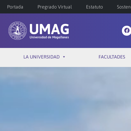
Portada
Pregrado Virtual
Estatuto
Sosten
LA UNIVERSIDAD
FACULTADES