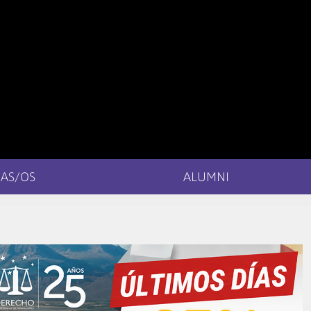
AS/OS
ALUMNI