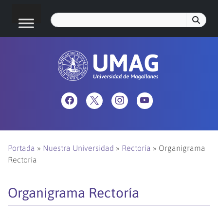
Portada
»
Nuestra Universidad
»
Rectoría
»
Organigrama
Rectoría
Organigrama Rectoría