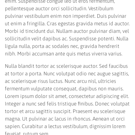
enim. Suspendisse congue leo ut eros fermentum,
pellentesque auctor orci sollicitudin. Vestibulum
pulvinar vestibulum enim non imperdiet. Duis pulvinar
ut enim a fringilla. Cras egestas gravida metus id auctor.
Morbi id tincidunt dui. Nullam auctor pulvinar diam, vel
sollicitudin velit dapibus ac. Suspendisse potenti. Nulla
ligula nulla, porta ac sodales nec, gravida hendrerit
nibh. Morbi accumsan ante quis metus viverra varius.
Nulla blandit tortor ac scelerisque auctor. Sed faucibus
at tortor a porta. Nunc volutpat odio nec augue sagittis,
ac scelerisque risus luctus. Nunc arcu nisl, ultricies
fermentum vulputate consequat, dapibus non mauris.
Lorem ipsum dolor sit amet, consectetur adipiscing elit.
Integer a nunc sed felis tristique finibus. Donec volutpat
tortor et arcu sagittis suscipit. Praesent eu scelerisque
magna. Ut pulvinar ac lacus in rhoncus. Aenean ut orci
sapien. Curabitur a lectus vestibulum, dignissim lorem
feugiat, rutrum sem.