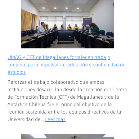
UMAG y CFT de Magallanes fortalecen trabajo
conjunto para impulsar acreditación y continuidad de
estudios
Reforzar el trabajo colaborativo que ambas
instituciones desarrollan desde la creación del Centro
de Formación Técnica (CFT) de Magallanes y de la
Antártica Chilena fue el principal objetivo de la
reunión sostenida entre los equipos directivos de la
:
Universidad de…
Leer más
UMAG
y