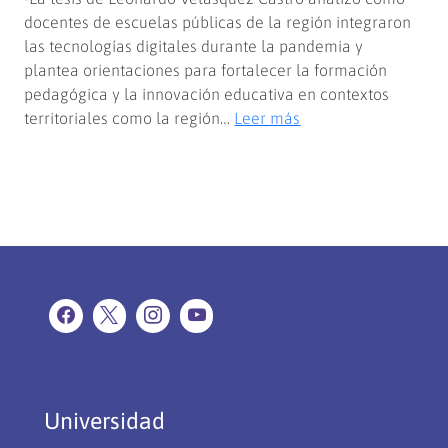
docentes de escuelas públicas de la región integraron
las tecnologías digitales durante la pandemia y
plantea orientaciones para fortalecer la formación
pedagógica y la innovación educativa en contextos
:
territoriales como la región…
Leer más
Académico
obtuvo
grado
de
Doctor
con
investigación
sobre
el
uso
de
tecnologías
Universidad
digitales