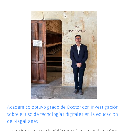
Estudiantes
de
Ingeniería
Comercial
ponen
sus
conocimientos
al
servicio
de
emprendedoras
magallánicas
Académico obtuvo grado de Doctor con investigación
sobre el uso de tecnologías digitales en la educación
de Magallanes
-La tesis de Leonardo Velásquez Castro analizó cómo