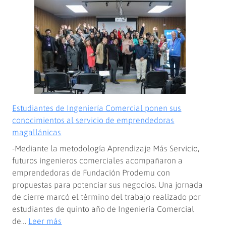
CFT
de
Magallanes
fortalecen
trabajo
conjunto
para
impulsar
acreditación
Estudiantes de Ingeniería Comercial ponen sus
y
conocimientos al servicio de emprendedoras
continuidad
magallánicas
de
-Mediante la metodología Aprendizaje Más Servicio,
estudios
futuros ingenieros comerciales acompañaron a
emprendedoras de Fundación Prodemu con
propuestas para potenciar sus negocios. Una jornada
de cierre marcó el término del trabajo realizado por
estudiantes de quinto año de Ingeniería Comercial
:
de…
Leer más