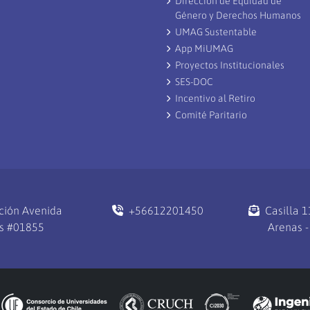
Dirección de Equidad de
y
Género y Derechos Humanos
d
UMAG Sustentable
App MiUMAG
Proyectos Institucionales
SES-DOC
Incentivo al Retiro
Comité Paritario
ción Avenida
+56612201450
Casilla 
s #01855
Arenas -