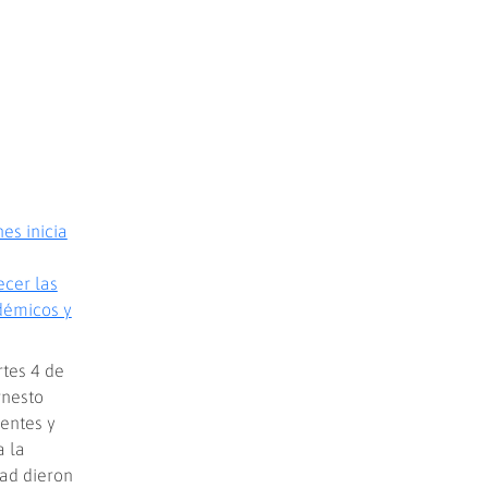
es inicia
ecer las
démicos y
rtes 4 de
rnesto
entes y
a la
dad dieron