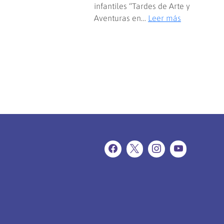
infantiles “Tardes de Arte y
:
Aventuras en…
Leer más
Biblioteca
UMAG
impulsa
nuevos
espacios
para
aprender
y
compartir