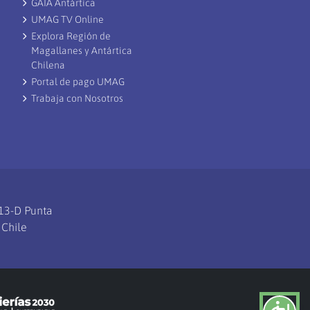
GAIA Antártica
UMAG TV Online
ocentes
Explora Región de
Magallanes y Antártica
Chilena
Portal de pago UMAG
Trabaja con Nosotros
113-D Punta
 Chile