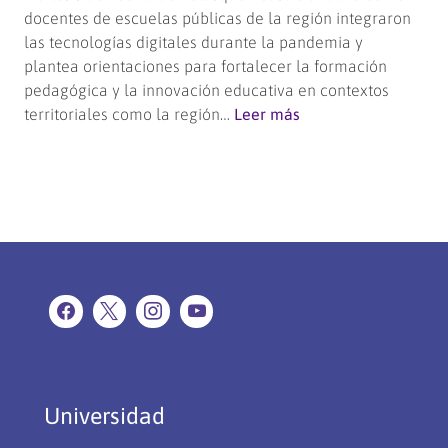
docentes de escuelas públicas de la región integraron
las tecnologías digitales durante la pandemia y
plantea orientaciones para fortalecer la formación
pedagógica y la innovación educativa en contextos
:
territoriales como la región…
Leer más
Académico
obtuvo
grado
de
Doctor
con
investigación
sobre
el
uso
de
tecnologías
Universidad
digitales