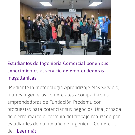
CFT
de
Magallanes
fortalecen
trabajo
conjunto
para
impulsar
acreditación
Estudiantes de Ingeniería Comercial ponen sus
y
conocimientos al servicio de emprendedoras
continuidad
magallánicas
de
-Mediante la metodología Aprendizaje Más Servicio,
estudios
futuros ingenieros comerciales acompañaron a
emprendedoras de Fundación Prodemu con
propuestas para potenciar sus negocios. Una jornada
de cierre marcó el término del trabajo realizado por
estudiantes de quinto año de Ingeniería Comercial
:
de…
Leer más