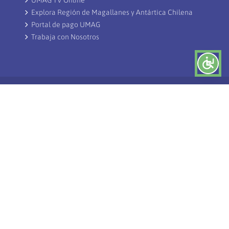
UMAG TV Online
Explora Región de Magallanes y Antártica Chilena
Portal de pago UMAG
Trabaja con Nosotros
Dirección Avenida Bulnes #01855
+56612201450
Casilla 113-D Punta Arenas - Chile