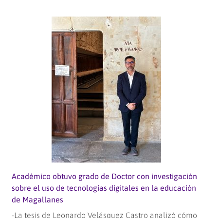
Estudiantes
de
Ingeniería
Comercial
ponen
sus
conocimientos
al
servicio
de
emprendedoras
magallánicas
Académico obtuvo grado de Doctor con investigación
sobre el uso de tecnologías digitales en la educación
de Magallanes
-La tesis de Leonardo Velásquez Castro analizó cómo