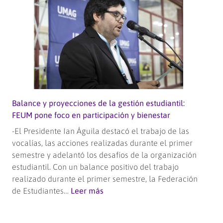
grado
de
Doctor
con
investigación
sobre
el
uso
de
Balance y proyecciones de la gestión estudiantil:
tecnologías
FEUM pone foco en participación y bienestar
digitales
-El Presidente Ian Águila destacó el trabajo de las
en
vocalías, las acciones realizadas durante el primer
la
semestre y adelantó los desafíos de la organización
educación
estudiantil. Con un balance positivo del trabajo
de
realizado durante el primer semestre, la Federación
Magallanes
:
de Estudiantes…
Leer más
Balance
y