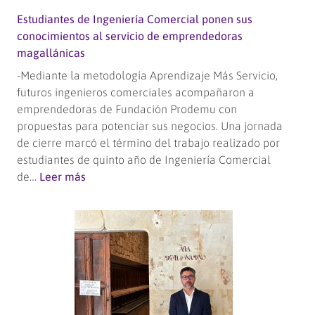
Estudiantes de Ingeniería Comercial ponen sus
conocimientos al servicio de emprendedoras
magallánicas
-Mediante la metodología Aprendizaje Más Servicio,
futuros ingenieros comerciales acompañaron a
emprendedoras de Fundación Prodemu con
propuestas para potenciar sus negocios. Una jornada
de cierre marcó el término del trabajo realizado por
estudiantes de quinto año de Ingeniería Comercial
:
de…
Leer más
Estudiantes
de
Ingeniería
Comercial
ponen
sus
conocimientos
al