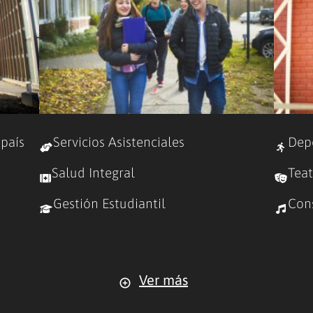
 país
Servicios Asistenciales
Dep
Salud Integral
Teat
Gestión Estudiantil
Con
Ver más