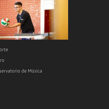
orte
ro
servatorio de Música