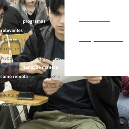
s con otras entidades
ias e instituciones públicas y
| Cursos
ara ofrecer
programas
 relevantes
. Desde 1995,
| Diplomas
utado más de 150 cursos,
o una relación constante con
rivado productivo regional. Los
 se ofrecen
tanto de manera
l como remota
, adaptándose a
dades cambiantes del mercado
fomentando el desarrollo
l continuo.