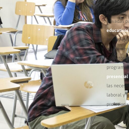
Colaboramo
universitar
privadas p
educativos
hemos ejec
manteniend
el sector p
programas
presencia
las necesi
laboral y 
profesiona