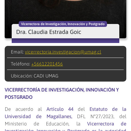
Vicerrectora de Investigación, Innovación y Postgrado
Dra. Claudia Estrada Goic
Email:
vicerrectoria.investigacion@umag.cl
Teléfono:
+56612201456
Ubicación: CADI UMAG
VICERRECTORÍA DE INVESTIGACIÓN, INNOVACIÓN Y
POSTGRADO
De acuerdo al
Artículo 44
del
Estatuto de la
Universidad de Magallanes,
DFL N°27/2023, del
Ministerio de Educación, la
Vicerrectora de
Investigación, Innovación y Postgrado es la autoridad