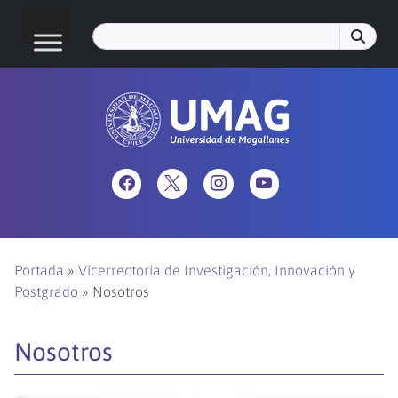
Portada
»
Vicerrectoría de Investigación, Innovación y
Postgrado
»
Nosotros
Nosotros