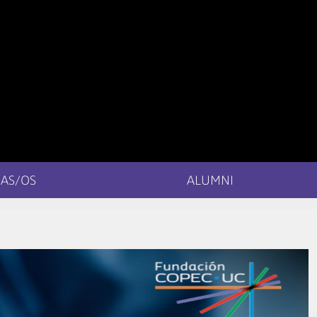
AS/OS
ALUMNI