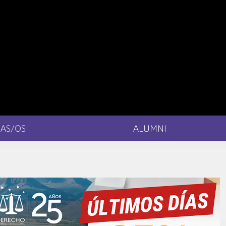
AS/OS
ALUMNI